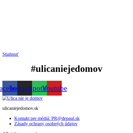
Stiahnuť
#ulicaniejedomov
acebook
Instagram
Spotify
Youtube
ulicaniejedomov.sk
Kontakt pre médiá: PR@depaul.sk
Zásady ochrany osobných údajov