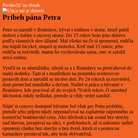
Preskočiť na obsah
Príbeh pána Petra
Peter sa narodil v Bratislave, býval s rodinou v dome, ktorý patril
dedovi a babke z otcovej strany. Do 15 rokov bolo jeho detstvo
podľa vlastných slov úžasné. Mal všetko na čo si spomenul, rodičia
mu kúpili bicykel, moped aj motorku. Keď mal 15 rokov, jeho
rodičia sa rozviedli, mama ho vychovávala sama, otec si založil
novú rodinu.
Vyučil sa za sústružníka, oženil sa a z Bratislavy sa presťahoval do
malej dedinky. Tam si s manželkou na pozemku svokrovcov
postavili dom a narodili sa im dve deti. Po 24 rokoch sa rozviedol,
dom prenechal manželke a deťom. Našiel si prácu a bývanie v
Bratislave, kde pracoval až do svojich 70-tich rokov. O starobný
dôchodok nikdy nežiadal, pretože si vždy vedel zarobiť.
Nájsť si cenovo dostupné bývanie bol však pre Petra problém,
pretože jeho príjem nikdy nepostačoval na zaplatenie nájomného za
komerčné bratislavské ceny. Ako dôchodca tak zostal bez strechy
nad hlavou, prespával na ulici, v podchodoch, až si nakoniec našiel
opustenú chatku bez strechy a bez dverí, ktorú si s pomocou
kamarátov prestaval tak, aby bola obývateľná.