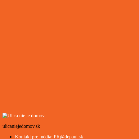
ulicaniejedomov.sk
Kontakt pre médiá: PR@depaul.sk