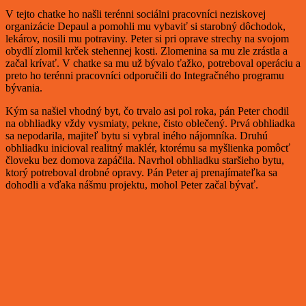
V tejto chatke ho našli terénni sociálni pracovníci neziskovej
organizácie Depaul a pomohli mu vybaviť si starobný dôchodok,
lekárov, nosili mu potraviny. Peter si pri oprave strechy na svojom
obydlí zlomil krček stehennej kosti. Zlomenina sa mu zle zrástla a
začal krívať. V chatke sa mu už bývalo ťažko, potreboval operáciu a
preto ho terénni pracovníci odporučili do Integračného programu
bývania.
Kým sa našiel vhodný byt, čo trvalo asi pol roka, pán Peter chodil
na obhliadky vždy vysmiaty, pekne, čisto oblečený. Prvá obhliadka
sa nepodarila, majiteľ bytu si vybral iného nájomníka. Druhú
obhliadku inicioval realitný maklér, ktorému sa myšlienka pomôcť
človeku bez domova zapáčila. Navrhol obhliadku staršieho bytu,
ktorý potreboval drobné opravy. Pán Peter aj prenajímateľka sa
dohodli a vďaka nášmu projektu, mohol Peter začal bývať.